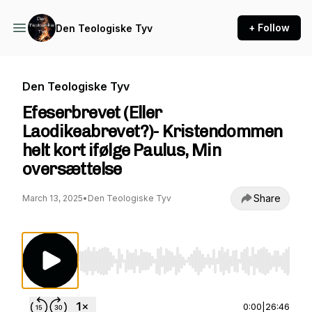
+ Follow
Den Teologiske Tyv
Den Teologiske Tyv
Efeserbrevet (Eller
Laodikeabrevet?)- Kristendommen
helt kort ifølge Paulus, Min
oversættelse
Share
March 13, 2025
•
Den Teologiske Tyv
Use Left/Right to seek, Home/End to jump to st
0:00
|
26:46