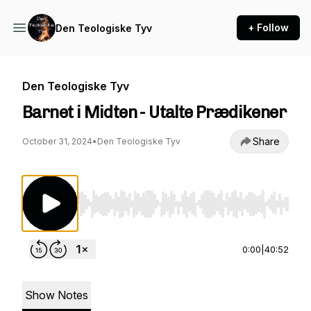
+ Follow
Den Teologiske Tyv
Den Teologiske Tyv
Barnet i Midten - Utalte Prædikener
Share
October 31, 2024
•
Den Teologiske Tyv
Use Left/Right to seek, Home/End to jump to st
0:00
|
40:52
Show Notes